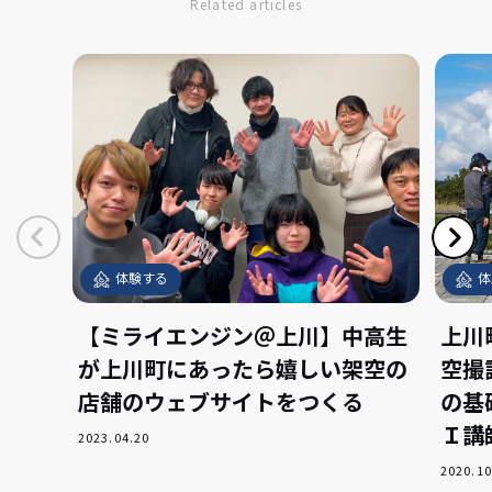
Related articles
体験する
体
【ミライエンジン＠上川】中高生
上川
が上川町にあったら嬉しい架空の
空撮
店舗のウェブサイトをつくる
の基
Ｉ講
2023.04.20
2020.10