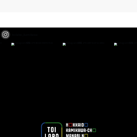
toilabo_kamikawa