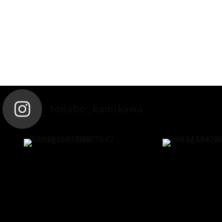
toilabo_kamikawa