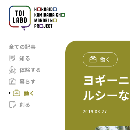
全ての記事
知る
働く
体験する
ヨギー
暮らす
ルシー
働く
創る
2019.03.27